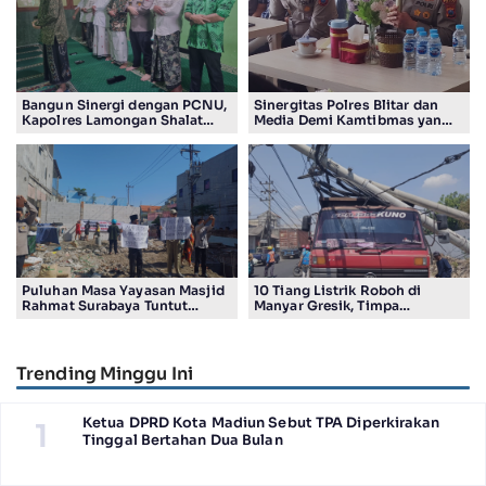
Bangun Sinergi dengan PCNU,
Sinergitas Polres Blitar dan
Kapolres Lamongan Shalat
Media Demi Kamtibmas yang
Ashar Berjamaah Bersama
Kondusif
Pengurus
Puluhan Masa Yayasan Masjid
10 Tiang Listrik Roboh di
Rahmat Surabaya Tuntut
Manyar Gresik, Timpa
Pengembalian Tanah Wakaf di
Kendaraan Proyek dan
Pandigiling
Lumpuhkan Lalu Lintas
Trending Minggu Ini
Ketua DPRD Kota Madiun Sebut TPA Diperkirakan
1
Tinggal Bertahan Dua Bulan