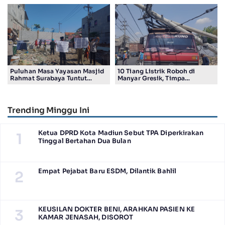
Pengurus
Puluhan Masa Yayasan Masjid
10 Tiang Listrik Roboh di
Rahmat Surabaya Tuntut
Manyar Gresik, Timpa
Pengembalian Tanah Wakaf di
Kendaraan Proyek dan
Pandigiling
Lumpuhkan Lalu Lintas
Trending Minggu Ini
Ketua DPRD Kota Madiun Sebut TPA Diperkirakan
1
Tinggal Bertahan Dua Bulan
Empat Pejabat Baru ESDM, Dilantik Bahlil
2
KEUSILAN DOKTER BENI, ARAHKAN PASIEN KE
3
KAMAR JENASAH, DISOROT