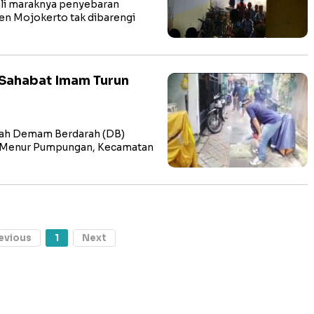
i maraknya penyebaran
n Mojokerto tak dibarengi
 Sahabat Imam Turun
ah Demam Berdarah (DB)
an Menur Pumpungan, Kecamatan
evious
1
Next