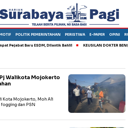
MOTIF
POLITIK PEMERINTAHAN
PERISTIWA
E-PAPER
OPINI
R
ejabat Baru ESDM, Dilantik Bahlil
KEUSILAN DOKTER BENI, ARA
 Pj Walikota Mojokerto
ahan
 Kota Mojokerto, Moh Ali
n fogging dan PSN