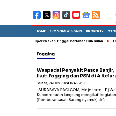
HOME
EKONOMI & BISNIS
PROPERTY
OTO
n Sebut TPA Diperkirakan Tinggal Bertahan Dua Bulan
Empat P
Fogging
Waspadai Penyakit Pasca Banjir,
Ikuti Fogging dan PSN di 4 Kelur
Selasa, 24 Des 2024 15:46 WIB
SURABAYA PAGI.COM, Mojokerto - Pj Wali
Kuncoro turun langsung mengikuti kegiata
(Pemberantasan Sarang nyamuk) di 4 …