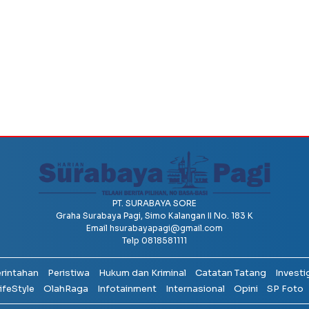
PT. SURABAYA SORE
Graha Surabaya Pagi, Simo Kalangan II No. 183 K
Email
hsurabayapagi@gmail.com
Telp 0818581111
erintahan
Peristiwa
Hukum dan Kriminal
Catatan Tatang
Investi
ifeStyle
OlahRaga
Infotainment
Internasional
Opini
SP Foto