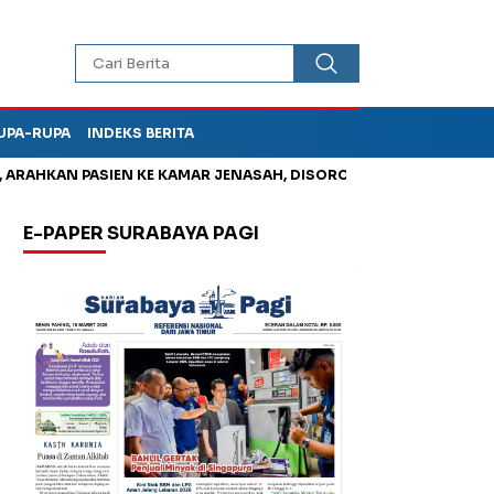
UPA-RUPA
INDEKS BERITA
HKAN PASIEN KE KAMAR JENASAH, DISOROT
Jadi Otak Mark Up
E-PAPER SURABAYA PAGI