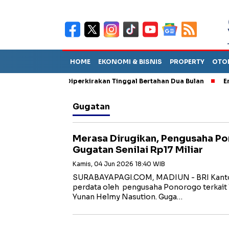
HOME
EKONOMI & BISNIS
PROPERTY
OTO
un Sebut TPA Diperkirakan Tinggal Bertahan Dua Bulan
Empat P
Gugatan
Merasa Dirugikan, Pengusaha P
Gugatan Senilai Rp17 Miliar
Kamis, 04 Jun 2026 18:40 WIB
‎‎SURABAYAPAGI.COM, MADIUN - BRI Kanto
perdata oleh pengusaha Ponorogo terkait le
Yunan Helmy Nasution. Guga…