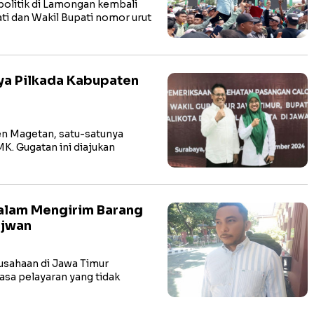
litik di Lamongan kembali
i dan Wakil Bupati nomor urut
ya Pilkada Kabupaten
 Magetan, satu-satunya
MK. Gugatan ini diajukan
Dalam Mengirim Barang
rjwan
usahaan di Jawa Timur
sa pelayaran yang tidak