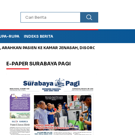
UPA-RUPA
INDEKS BERITA
AHKAN PASIEN KE KAMAR JENASAH, DISOROT
Jadi Otak Mark U
E-PAPER SURABAYA PAGI