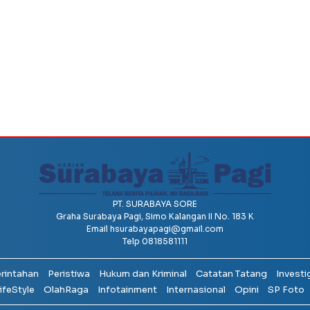
PT. SURABAYA SORE
Graha Surabaya Pagi, Simo Kalangan II No. 183 K
Email
hsurabayapagi@gmail.com
Telp 0818581111
erintahan
Peristiwa
Hukum dan Kriminal
Catatan Tatang
Investi
ifeStyle
OlahRaga
Infotainment
Internasional
Opini
SP Foto