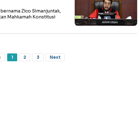
bernama Zico Simanjuntak,
tan Mahkamah Konstitusi
s
1
2
3
Next