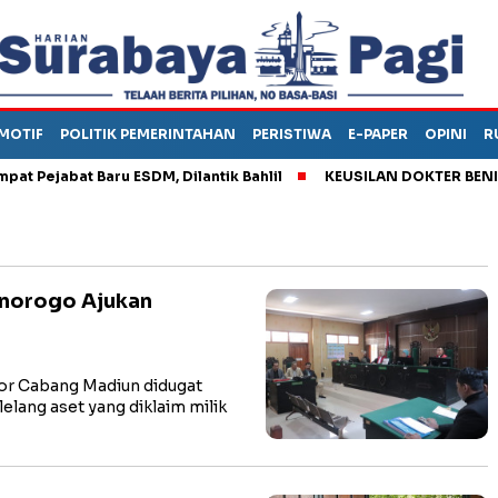
MOTIF
POLITIK PEMERINTAHAN
PERISTIWA
E-PAPER
OPINI
R
ejabat Baru ESDM, Dilantik Bahlil
KEUSILAN DOKTER BENI, AR
onorogo Ajukan
r Cabang Madiun didugat
lang aset yang diklaim milik