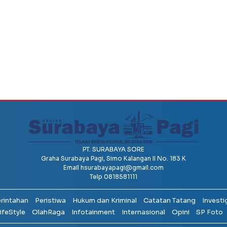
PT. SURABAYA SORE
Graha Surabaya Pagi, Simo Kalangan II No. 183 K
Email
hsurabayapagi@gmail.com
Telp 0818581111
erintahan
Peristiwa
Hukum dan Kriminal
Catatan Tatang
Investi
ifeStyle
OlahRaga
Infotainment
Internasional
Opini
SP Foto