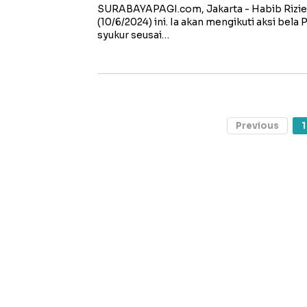
SURABAYAPAGI.com, Jakarta - Habib Rizieq
(10/6/2024) ini. Ia akan mengikuti aksi bela
syukur seusai…
Previous
1