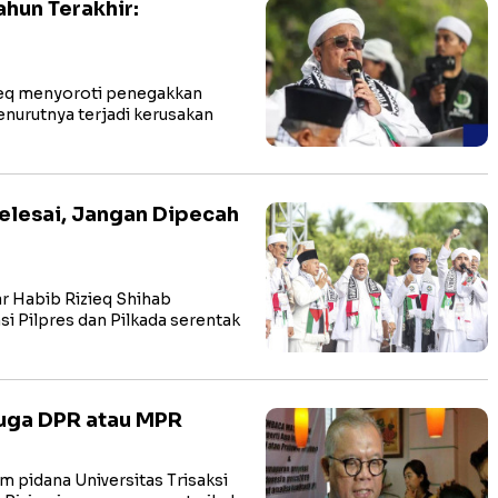
ahun Terakhir:
eq menyoroti penegakkan
nurutnya terjadi kerusakan
Selesai, Jangan Dipecah
 Habib Rizieq Shihab
i Pilpres dan Pilkada serentak
Juga DPR atau MPR
pidana Universitas Trisaksi