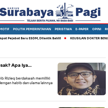
MOTIF
POLITIK PEMERINTAHAN
PERISTIWA
E-PAPER
OPINI
R
jabat Baru ESDM, Dilantik Bahlil
KEUSILAN DOKTER BENI, ARA
sak? Apa Iya…
b Rizieq berdakwah memiliki
 dengan habib dan ulama lainnya