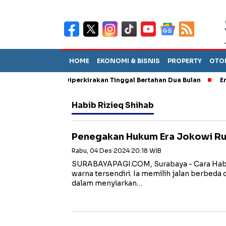
HOME
EKONOMI & BISNIS
PROPERTY
OTO
n Sebut TPA Diperkirakan Tinggal Bertahan Dua Bulan
Empat Pe
Habib Rizieq Shihab
Penegakan Hukum Era Jokowi Ru
Rabu, 04 Des 2024 20:18 WIB
SURABAYAPAGI.COM, Surabaya - Cara Habi
warna tersendiri. Ia memilih jalan berbeda
dalam menyiarkan…