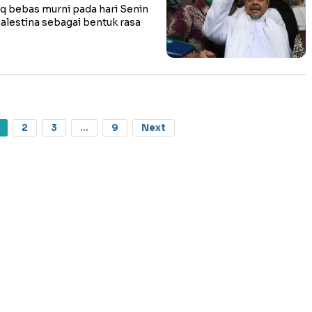
 bebas murni pada hari Senin
 Palestina sebagai bentuk rasa
2
3
...
9
Next