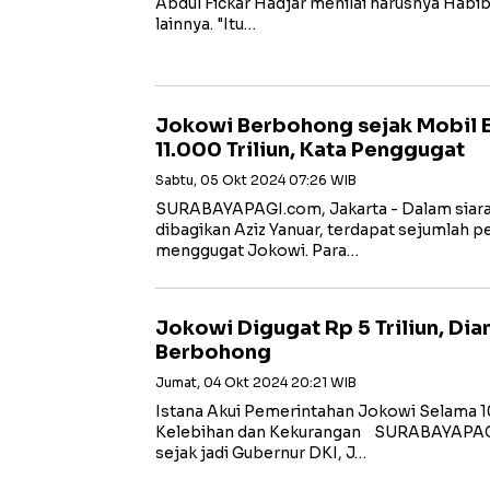
Abdul Fickar Hadjar menilai harusnya Habi
lainnya. "Itu…
Jokowi Berbohong sejak Mobil E
11.000 Triliun, Kata Penggugat
Sabtu, 05 Okt 2024 07:26 WIB
SURABAYAPAGI.com, Jakarta - Dalam siara
dibagikan Aziz Yanuar, terdapat sejumlah 
menggugat Jokowi. Para…
Jokowi Digugat Rp 5 Triliun, D
Berbohong
Jumat, 04 Okt 2024 20:21 WIB
Istana Akui Pemerintahan Jokowi Selama 10
Kelebihan dan Kekurangan SURABAYAPAGI.
sejak jadi Gubernur DKI, J…