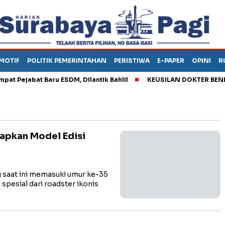
MOTIF
POLITIK PEMERINTAHAN
PERISTIWA
E-PAPER
OPINI
R
ejabat Baru ESDM, Dilantik Bahlil
KEUSILAN DOKTER BENI, AR
apkan Model Edisi
saat ini memasuki umur ke-35
spesial dari roadster ikonis