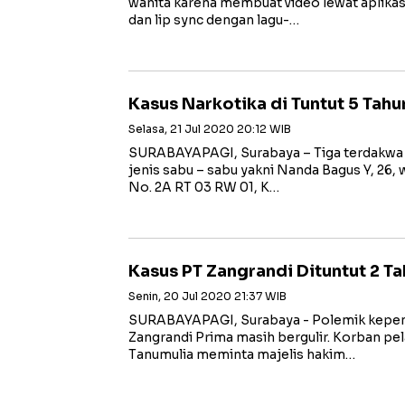
wanita karena membuat video lewat aplikasi
dan lip sync dengan lagu-…
Kasus Narkotika di Tuntut 5 Tahu
Selasa, 21 Jul 2020 20:12 WIB
SURABAYAPAGI, Surabaya – Tiga terdakwa 
jenis sabu – sabu yakni Nanda Bagus Y, 26
No. 2A RT 03 RW 01, K…
Kasus PT Zangrandi Dituntut 2 Ta
Senin, 20 Jul 2020 21:37 WIB
SURABAYAPAGI, Surabaya - Polemik kepem
Zangrandi Prima masih bergulir. Korban pel
Tanumulia meminta majelis hakim…