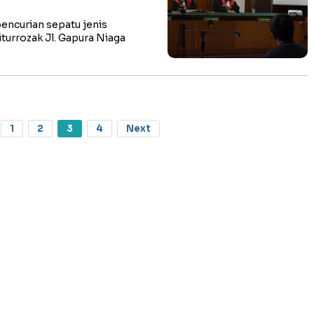
ncurian sepatu jenis
iturrozak Jl. Gapura Niaga
1
2
3
4
Next