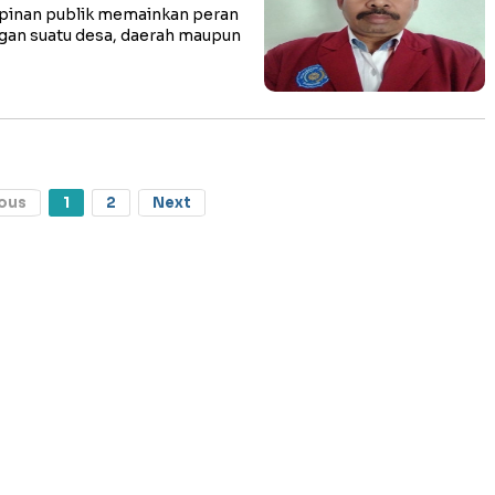
inan publik memainkan peran
gan suatu desa, daerah maupun
ous
1
2
Next