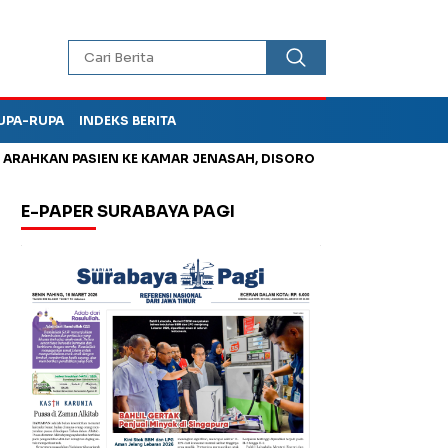
UPA-RUPA
INDEKS BERITA
KAN PASIEN KE KAMAR JENASAH, DISOROT
Kurangi Timbunan S
E-PAPER SURABAYA PAGI