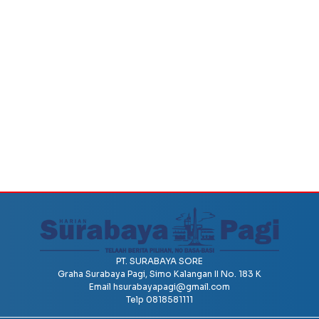
PT. SURABAYA SORE
Graha Surabaya Pagi, Simo Kalangan II No. 183 K
Email
hsurabayapagi@gmail.com
Telp 0818581111