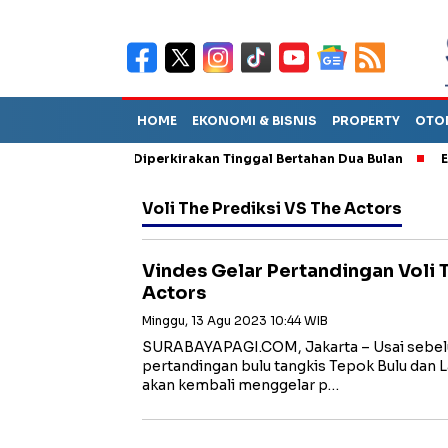
HOME
EKONOMI & BISNIS
PROPERTY
OTO
iun Sebut TPA Diperkirakan Tinggal Bertahan Dua Bulan
Empat
Voli The Prediksi VS The Actors
Vindes Gelar Pertandingan Voli 
Actors
Minggu, 13 Agu 2023 10:44 WIB
SURABAYAPAGI.COM, Jakarta – Usai sebe
pertandingan bulu tangkis Tepok Bulu dan L
akan kembali menggelar p…