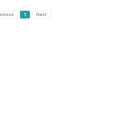
evious
1
Next