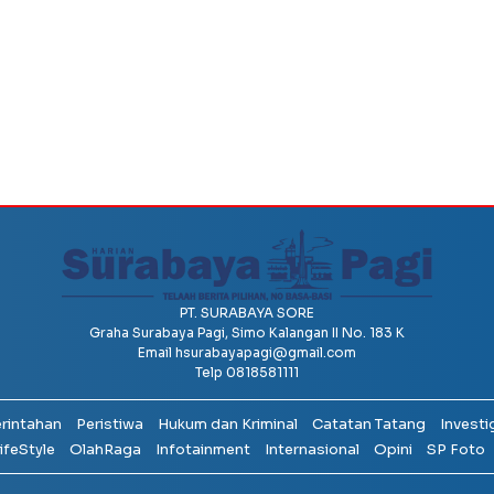
PT. SURABAYA SORE
Graha Surabaya Pagi, Simo Kalangan II No. 183 K
Email
hsurabayapagi@gmail.com
Telp 0818581111
erintahan
Peristiwa
Hukum dan Kriminal
Catatan Tatang
Investi
ifeStyle
OlahRaga
Infotainment
Internasional
Opini
SP Foto