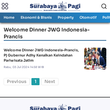
Home
Ekonomi & Bisnis
Property
Otomotif
Poli
Welcome Dinner JWG Indonesia-
Prancis
Welcome Dinner JWG Indonesia-Prancis,
Pj Gubernur Adhy Kenalkan Keindahan
Pariwisata Jatim
Rabu, 03 Jul 2024 14:58 WIB
Previous
1
Next