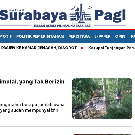
MOTIF
POLITIK PEMERINTAHAN
PERISTIWA
E-PAPER
OPINI
R
N KE KAMAR JENASAH, DISOROT
Korupsi Tunjangan Perumaha
ulai, yang Tak Berizin
getahui berapa jumlah wana
 yang sudah mempunyai izin