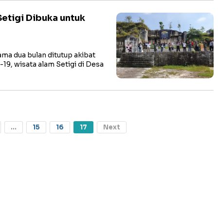
Setigi Dibuka untuk
a dua bulan ditutup akibat
19, wisata alam Setigi di Desa
...
15
16
17
Next