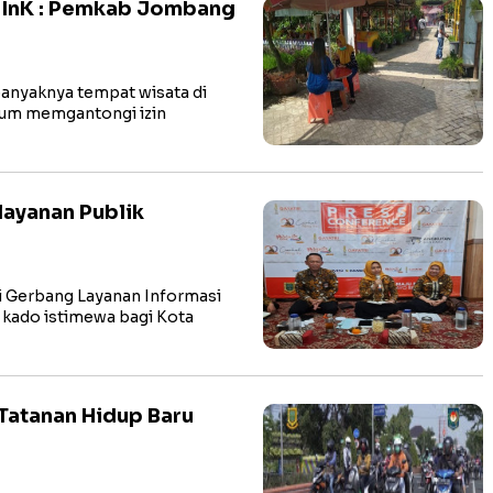
LInK : Pemkab Jombang
yaknya tempat wisata di
lum memgantongi izin
layanan Publik
 Gerbang Layanan Informasi
i kado istimewa bagi Kota
Tatanan Hidup Baru