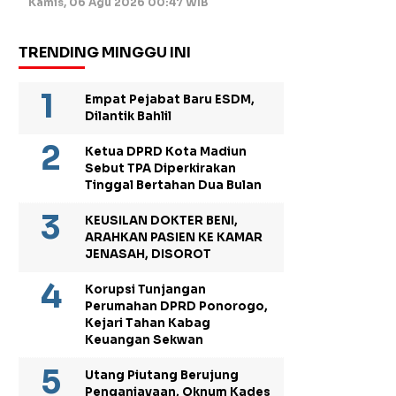
Kamis, 06 Agu 2026 00:47 WIB
TRENDING MINGGU INI
Empat Pejabat Baru ESDM,
Dilantik Bahlil
Ketua DPRD Kota Madiun
Sebut TPA Diperkirakan
Tinggal Bertahan Dua Bulan
KEUSILAN DOKTER BENI,
ARAHKAN PASIEN KE KAMAR
JENASAH, DISOROT
Korupsi Tunjangan
Perumahan DPRD Ponorogo,
Kejari Tahan Kabag
Keuangan Sekwan
Utang Piutang Berujung
Penganiayaan, Oknum Kades