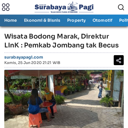
Home
Ekonomi & Bisnis
Property
Otomotif
Poli
Wisata Bodong Marak, Direktur
LInK : Pemkab Jombang tak Becus
surabayapagi.com
Kamis, 25 Jun 2020 21:21 WIB