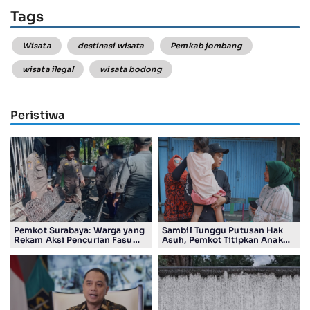
Tags
Wisata
destinasi wisata
Pemkab jombang
wisata ilegal
wisata bodong
Peristiwa
Pemkot Surabaya: Warga yang
Sambil Tunggu Putusan Hak
Rekam Aksi Pencurian Fasum
Asuh, Pemkot Titipkan Anak
Bakal Dapat Insentif Rp300
Pasutri Viral ke Rumah
Ribu
Aman Kota Surabaya