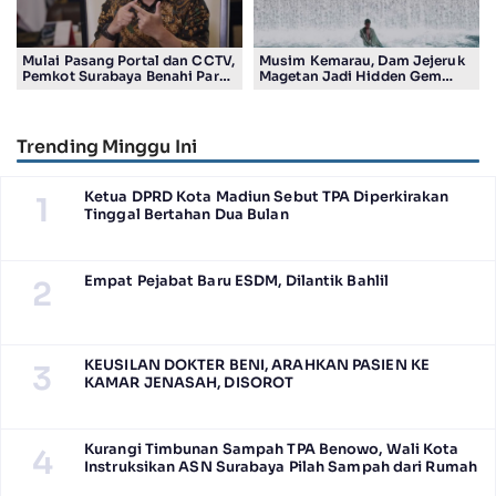
Mulai Pasang Portal dan CCTV,
Musim Kemarau, Dam Jejeruk
Pemkot Surabaya Benahi Parkir
Magetan Jadi Hidden Gem
Makam Keputih
Gratis Bernuansa Alam
Trending Minggu Ini
Ketua DPRD Kota Madiun Sebut TPA Diperkirakan
1
Tinggal Bertahan Dua Bulan
Empat Pejabat Baru ESDM, Dilantik Bahlil
2
KEUSILAN DOKTER BENI, ARAHKAN PASIEN KE
3
KAMAR JENASAH, DISOROT
Kurangi Timbunan Sampah TPA Benowo, Wali Kota
4
Instruksikan ASN Surabaya Pilah Sampah dari Rumah