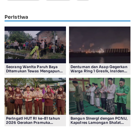
Peristiwa
Seorang Wanita Paruh Baya
Dentuman dan Asap Gegerkan
Ditemukan Tewas Mengapung
Warga Ring 1 Gresik, Insiden
di Kolam Ikan Koi
Diduga Terjadi di Smelter PT
Smelting
Peringati HUT RI ke-81 tahun
Bangun Sinergi dengan PCNU,
2026 Gerakan Pramuka
Kapolres Lamongan Shalat
Kwartir Ranting Jabon, Gelar
Ashar Berjamaah Bersama
RALLY HIKING, Trophy bergilir
Pengurus