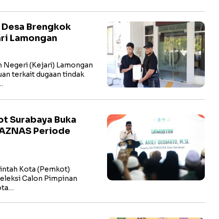
a Desa Brengkok
ari Lamongan
Negeri (Kejari) Lamongan
n terkait dugaan tindak
…
kot Surabaya Buka
BAZNAS Periode
ntah Kota (Pemkot)
eleksi Calon Pimpinan
ota…