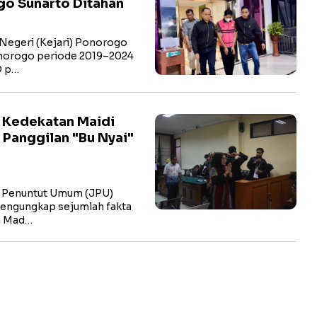
go Sunarto Ditahan
egeri (Kejari) Ponorogo
norogo periode 2019–2024
D p…
i Kedekatan Maidi
 Panggilan "Bu Nyai"
 Penuntut Umum (JPU)
engungkap sejumlah fakta
a Mad…