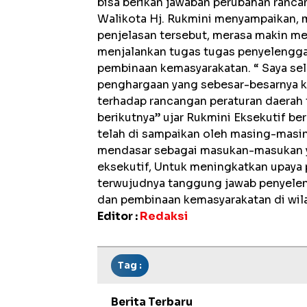
bisa berikan jawaban perubahan ranca
Walikota Hj. Rukmini menyampaikan, 
penjelasan tersebut, merasa makin 
menjalankan tugas tugas penyelengg
pembinaan kemasyarakatan. “ Saya se
penghargaan yang sebesar-besarnya k
terhadap rancangan peraturan daerah t
berikutnya” ujar Rukmini Eksekutif be
telah di sampaikan oleh masing-mas
mendasar sebagai masukan-masukan y
eksekutif, Untuk meningkatkan upaya
terwujudnya tanggung jawab penyele
dan pembinaan kemasyarakatan di wila
Editor :
Redaksi
Tag :
Berita Terbaru