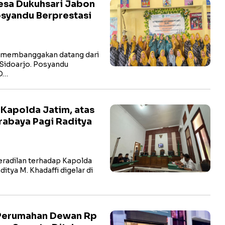
esa Dukuhsari Jabon
osyandu Berprestasi
 membanggakan datang dari
Sidoarjo. Posyandu
 D…
 Kapolda Jatim, atas
rabaya Pagi Raditya
radilan terhadap Kapolda
itya M. Khadaffi digelar di
 Perumahan Dewan Rp