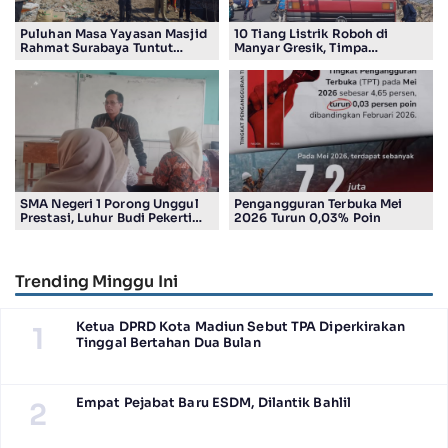
Puluhan Masa Yayasan Masjid
10 Tiang Listrik Roboh di
Rahmat Surabaya Tuntut
Manyar Gresik, Timpa
Pengembalian Tanah Wakaf di
Kendaraan Proyek dan
Pandigiling
Lumpuhkan Lalu Lintas
SMA Negeri 1 Porong Unggul
Pengangguran Terbuka Mei
Prestasi, Luhur Budi Pekerti
2026 Turun 0,03% Poin
Undang Wali Murid dalam
Sosialisasi Program Sekolah
Trending Minggu Ini
Ketua DPRD Kota Madiun Sebut TPA Diperkirakan
1
Tinggal Bertahan Dua Bulan
Empat Pejabat Baru ESDM, Dilantik Bahlil
2