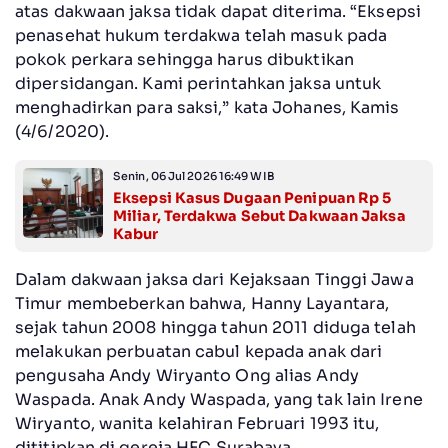
atas dakwaan jaksa tidak dapat diterima. “Eksepsi
penasehat hukum terdakwa telah masuk pada
pokok perkara sehingga harus dibuktikan
dipersidangan. Kami perintahkan jaksa untuk
menghadirkan para saksi,” kata Johanes, Kamis
(4/6/2020).
Senin, 06 Jul 2026 16:49 WIB
Eksepsi Kasus Dugaan Penipuan Rp 5
Miliar, Terdakwa Sebut Dakwaan Jaksa
Kabur
Dalam dakwaan jaksa dari Kejaksaan Tinggi Jawa
Timur membeberkan bahwa, Hanny Layantara,
sejak tahun 2008 hingga tahun 2011 diduga telah
melakukan perbuatan cabul kepada anak dari
pengusaha Andy Wiryanto Ong alias Andy
Waspada. Anak Andy Waspada, yang tak lain Irene
Wiryanto, wanita kelahiran Februari 1993 itu,
dititipkan di gereja HFC Surabaya.