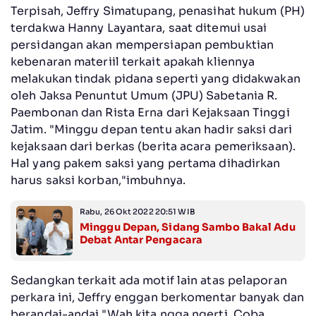
Terpisah, Jeffry Simatupang, penasihat hukum (PH)
terdakwa Hanny Layantara, saat ditemui usai
persidangan akan mempersiapan pembuktian
kebenaran materiil terkait apakah kliennya
melakukan tindak pidana seperti yang didakwakan
oleh Jaksa Penuntut Umum (JPU) Sabetania R.
Paembonan dan Rista Erna dari Kejaksaan Tinggi
Jatim. "Minggu depan tentu akan hadir saksi dari
kejaksaan dari berkas (berita acara pemeriksaan).
Hal yang pakem saksi yang pertama dihadirkan
harus saksi korban,"imbuhnya.
Rabu, 26 Okt 2022 20:51 WIB
Minggu Depan, Sidang Sambo Bakal Adu
Debat Antar Pengacara
Sedangkan terkait ada motif lain atas pelaporan
perkara ini, Jeffry enggan berkomentar banyak dan
berandai-andai."Wah kita ngga ngerti. Coba