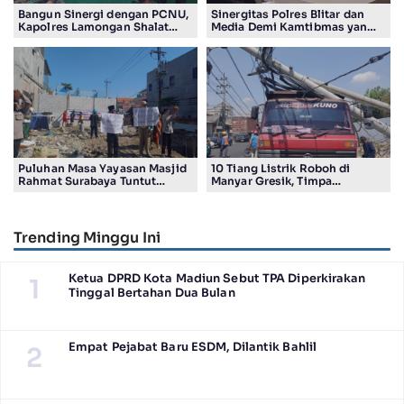
Bangun Sinergi dengan PCNU,
Sinergitas Polres Blitar dan
Kapolres Lamongan Shalat
Media Demi Kamtibmas yang
Ashar Berjamaah Bersama
Kondusif
Pengurus
Puluhan Masa Yayasan Masjid
10 Tiang Listrik Roboh di
Rahmat Surabaya Tuntut
Manyar Gresik, Timpa
Pengembalian Tanah Wakaf di
Kendaraan Proyek dan
Pandigiling
Lumpuhkan Lalu Lintas
Trending Minggu Ini
Ketua DPRD Kota Madiun Sebut TPA Diperkirakan
1
Tinggal Bertahan Dua Bulan
Empat Pejabat Baru ESDM, Dilantik Bahlil
2