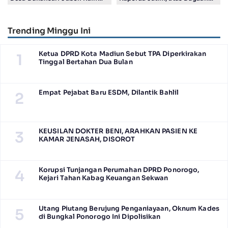
Juara Harapan 1 Lomba
Salah Tahan Pimred Surabaya
Posyandu Berprestasi Tingkat
Pagi Raditya M. Khadaffi
Jawa Timur 2026
Trending Minggu Ini
Ketua DPRD Kota Madiun Sebut TPA Diperkirakan
1
Tinggal Bertahan Dua Bulan
Empat Pejabat Baru ESDM, Dilantik Bahlil
2
KEUSILAN DOKTER BENI, ARAHKAN PASIEN KE
3
KAMAR JENASAH, DISOROT
Korupsi Tunjangan Perumahan DPRD Ponorogo,
4
Kejari Tahan Kabag Keuangan Sekwan
Utang Piutang Berujung Penganiayaan, Oknum Kades
5
di Bungkal Ponorogo Ini Dipolisikan