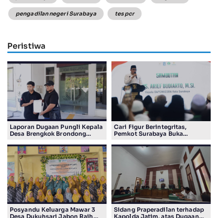
pengadilan negeri Surabaya
tes pcr
Peristiwa
Laporan Dugaan Pungli Kepala
Cari Figur Berintegritas,
Desa Brengkok Brondong
Pemkot Surabaya Buka
Resmi Diterima Kejari
Pendaftaran Calon Pimpinan
Lamongan
BAZNAS Periode 2026–2031
Posyandu Keluarga Mawar 3
Sidang Praperadilan terhadap
Desa Dukuhsari Jabon Raih
Kapolda Jatim, atas Dugaan