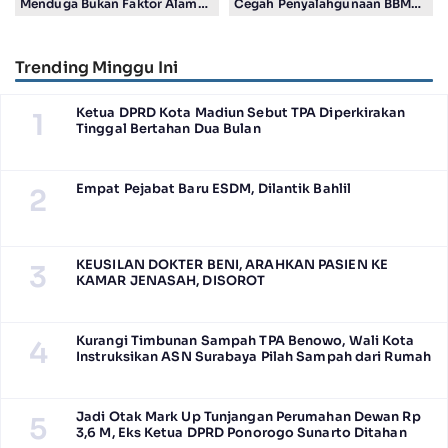
Menduga Bukan Faktor Alam
Cegah Penyalahgunaan BBM
Tapi Aktivitas Manusia
bersubsidi di Kalangan
Nelayan
Trending Minggu Ini
Ketua DPRD Kota Madiun Sebut TPA Diperkirakan
1
Tinggal Bertahan Dua Bulan
Empat Pejabat Baru ESDM, Dilantik Bahlil
2
KEUSILAN DOKTER BENI, ARAHKAN PASIEN KE
3
KAMAR JENASAH, DISOROT
Kurangi Timbunan Sampah TPA Benowo, Wali Kota
4
Instruksikan ASN Surabaya Pilah Sampah dari Rumah
Jadi Otak Mark Up Tunjangan Perumahan Dewan Rp
5
3,6 M, Eks Ketua DPRD Ponorogo Sunarto Ditahan