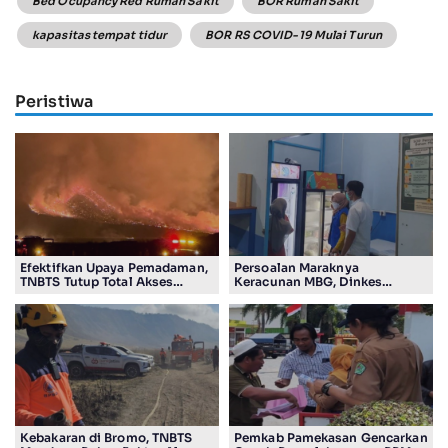
Bed Ocupancy Red Rumah Sakit
BOR Rumah Sakit
kapasitas tempat tidur
BOR RS COVID-19 Mulai Turun
Peristiwa
Efektifkan Upaya Pemadaman,
Persoalan Maraknya
TNBTS Tutup Total Akses
Keracunan MBG, Dinkes
Wisata Kawasan Gunung
Tulungagung Temukan
Bromo
Pelanggaran SOP
Kebakaran di Bromo, TNBTS
Pemkab Pamekasan Gencarkan