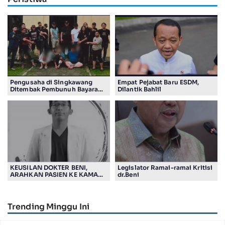
Pengusaha di Singkawang
Empat Pejabat Baru ESDM,
Ditembak Pembunuh Bayaran
Dilantik Bahlil
Suruhan Adiknya
KEUSILAN DOKTER BENI,
Legislator Ramai-ramai Kritisi
ARAHKAN PASIEN KE KAMAR
dr.Beni
JENASAH, DISOROT
Trending Minggu Ini