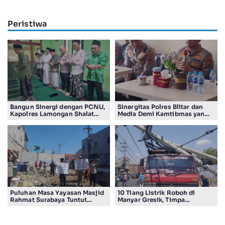
Peristiwa
Bangun Sinergi dengan PCNU,
Sinergitas Polres Blitar dan
Kapolres Lamongan Shalat
Media Demi Kamtibmas yang
Ashar Berjamaah Bersama
Kondusif
Pengurus
Puluhan Masa Yayasan Masjid
10 Tiang Listrik Roboh di
Rahmat Surabaya Tuntut
Manyar Gresik, Timpa
Pengembalian Tanah Wakaf di
Kendaraan Proyek dan
Pandigiling
Lumpuhkan Lalu Lintas