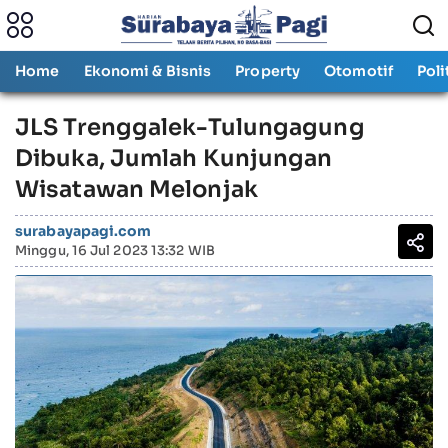
Home
Ekonomi & Bisnis
Property
Otomotif
Poli
JLS Trenggalek-Tulungagung
Dibuka, Jumlah Kunjungan
Wisatawan Melonjak
surabayapagi.com
Minggu, 16 Jul 2023 13:32 WIB