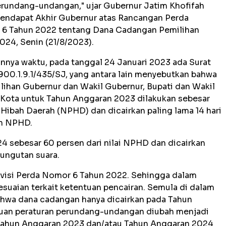
erundang-undangan," ujar Gubernur Jatim Khofifah
endapat Akhir Gubernur atas Rancangan Perda
 6 Tahun 2022 tentang Dana Cadangan Pemilihan
24, Senin (21/8/2023).
nnya waktu, pada tanggal 24 Januari 2023 ada Surat
00.1.9.1/435/SJ, yang antara lain menyebutkan bahwa
ilihan Gubernur dan Wakil Gubernur, Bupati dan Wakil
i Kota untuk Tahun Anggaran 2023 dilakukan sebesar
n Hibah Daerah (NPHD) dan dicairkan paling lama 14 hari
an NPHD.
 sebesar 60 persen dari nilai NPHD dan dicairkan
mungutan suara.
evisi Perda Nomor 6 Tahun 2022. Sehingga dalam
esuaian terkait ketentuan pencairan. Semula di dalam
ahwa dana cadangan hanya dicairkan pada Tahun
uan peraturan perundang-undangan diubah menjadi
 Tahun Anggaran 2023 dan/atau Tahun Anggaran 2024