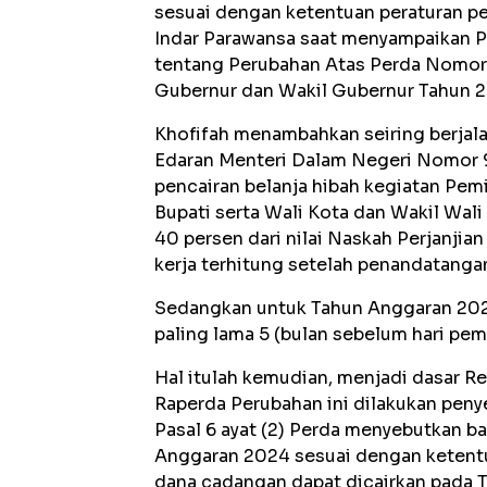
sesuai dengan ketentuan peraturan p
Indar Parawansa saat menyampaikan P
tentang Perubahan Atas Perda Nomor
Gubernur dan Wakil Gubernur Tahun 20
Khofifah menambahkan seiring berjala
Edaran Menteri Dalam Negeri Nomor 9
pencairan belanja hibah kegiatan Pem
Bupati serta Wali Kota dan Wakil Wal
40 persen dari nilai Naskah Perjanjia
kerja terhitung setelah penandatang
Sedangkan untuk Tahun Anggaran 2024
paling lama 5 (bulan sebelum hari pe
Hal itulah kemudian, menjadi dasar R
Raperda Perubahan ini dilakukan peny
Pasal 6 ayat (2) Perda menyebutkan b
Anggaran 2024 sesuai dengan ketent
dana cadangan dapat dicairkan pada