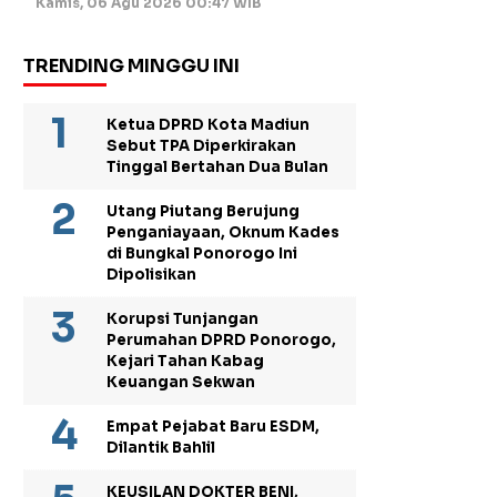
Kamis, 06 Agu 2026 00:47 WIB
TRENDING MINGGU INI
Ketua DPRD Kota Madiun
Sebut TPA Diperkirakan
Tinggal Bertahan Dua Bulan
Utang Piutang Berujung
Penganiayaan, Oknum Kades
di Bungkal Ponorogo Ini
Dipolisikan
Korupsi Tunjangan
Perumahan DPRD Ponorogo,
Kejari Tahan Kabag
Keuangan Sekwan
Empat Pejabat Baru ESDM,
Dilantik Bahlil
KEUSILAN DOKTER BENI,