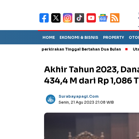
HOME
EKONOMI & BISNIS
PROPERTY
OTO
but TPA Diperkirakan Tinggal Bertahan Dua Bulan
Utang Piuta
Akhir Tahun 2023, Dan
434,4 M dari Rp 1,086 T
Surabayapagi.com
Senin, 21 Agu 2023 21:08 WIB