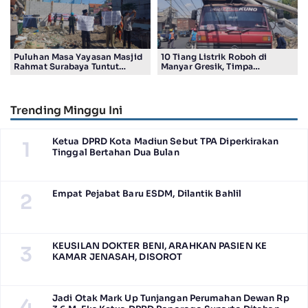
Puluhan Masa Yayasan Masjid
10 Tiang Listrik Roboh di
Rahmat Surabaya Tuntut
Manyar Gresik, Timpa
Pengembalian Tanah Wakaf di
Kendaraan Proyek dan
Pandigiling
Lumpuhkan Lalu Lintas
Trending Minggu Ini
Ketua DPRD Kota Madiun Sebut TPA Diperkirakan
1
Tinggal Bertahan Dua Bulan
Empat Pejabat Baru ESDM, Dilantik Bahlil
2
KEUSILAN DOKTER BENI, ARAHKAN PASIEN KE
3
KAMAR JENASAH, DISOROT
Jadi Otak Mark Up Tunjangan Perumahan Dewan Rp
4