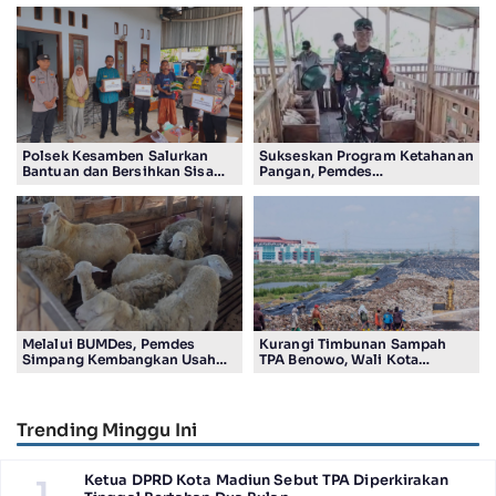
Polsek Kesamben Salurkan
Sukseskan Program Ketahanan
Bantuan dan Bersihkan Sisa
Pangan, Pemdes
Insiden kebakaran Rumah
Cangkringturi Usaha Ternak
Kakek Sukatin
Kambing
Melalui BUMDes, Pemdes
Kurangi Timbunan Sampah
Simpang Kembangkan Usaha
TPA Benowo, Wali Kota
Ternak Kambing
Instruksikan ASN Surabaya
Pilah Sampah dari Rumah
Trending Minggu Ini
Ketua DPRD Kota Madiun Sebut TPA Diperkirakan
1