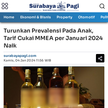
Home
Ekonomi & Bisnis
Property
Otomotif
Poli
Turunkan Prevalensi Pada Anak,
Tarif Cukai MMEA per Januari 2024
Naik
surabayapagi.com
Kamis, 04 Jan 2024 11:56 WIB