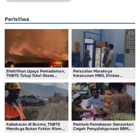
Peristiwa
Efektifkan Upaya Pemadaman,
Persoalan Maraknya
TNBTS Tutup Total Akses
Keracunan MBG, Dinkes
Wisata Kawasan Gunung
Tulungagung Temukan
Bromo
Pelanggaran SOP
Kebakaran di Bromo, TNBTS
Pemkab Pamekasan Gencarkan
Menduga Bukan Faktor Alam
Cegah Penyalahgunaan BBM
Tapi Aktivitas Manusia
bersubsidi di Kalangan
Nelayan