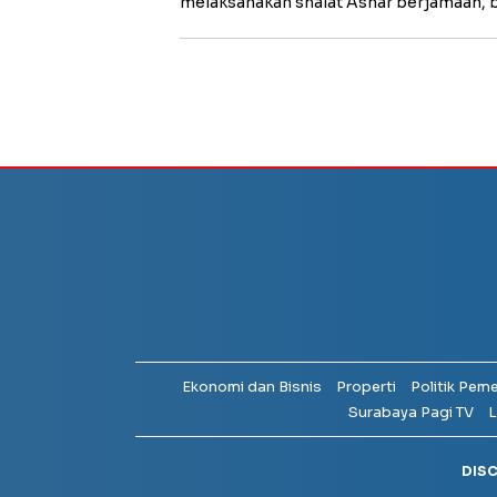
melaksanakan shalat Ashar berjamaah, 
Ekonomi dan Bisnis
Properti
Politik Pem
Surabaya Pagi TV
L
DIS