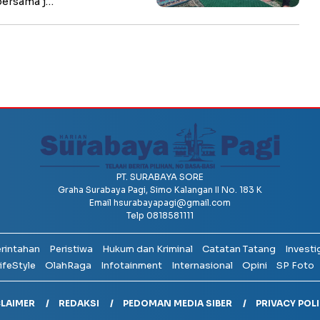
bersama j…
PT. SURABAYA SORE
Graha Surabaya Pagi, Simo Kalangan II No. 183 K
Email
hsurabayapagi@gmail.com
Telp 0818581111
erintahan
Peristiwa
Hukum dan Kriminal
Catatan Tatang
Investi
ifeStyle
OlahRaga
Infotainment
Internasional
Opini
SP Foto
CLAIMER
REDAKSI
PEDOMAN MEDIA SIBER
PRIVACY POL