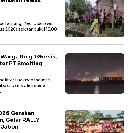
itemukan Tewas
a Tanjung, Kec. Udanawu,
us 2026) sekitar pukul 16.00
arga Ring 1 Gresik,
ter PT Smelting
ekitar kawasan industri
buat panik oleh suara
…
2026 Gerakan
n, Gelar RALLY
t Jabon