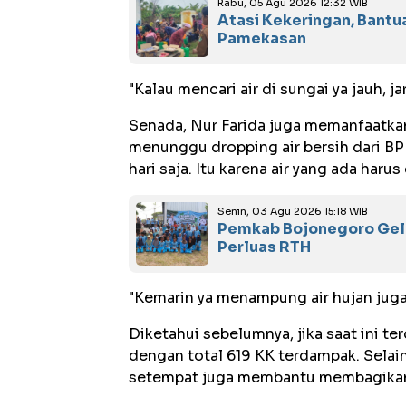
Rabu, 05 Agu 2026 12:32 WIB
Atasi Kekeringan, Bantua
Pamekasan
"Kalau mencari air di sungai ya jauh, j
Senada, Nur Farida juga memanfaatkan 
menunggu dropping air bersih dari BPB
hari saja. Itu karena air yang ada har
Senin, 03 Agu 2026 15:18 WIB
Pemkab Bojonegoro Gela
Perluas RTH
"Kemarin ya menampung air hujan juga
Diketahui sebelumnya, jika saat ini t
dengan total 619 KK terdampak. Selai
setempat juga membantu membagikan 