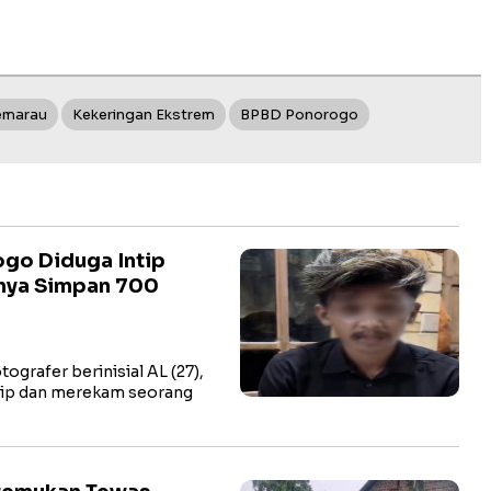
emarau
Kekeringan Ekstrem
BPBD Ponorogo
go Diduga Intip
lnya Simpan 700
rafer berinisial AL (27),
tip dan merekam seorang