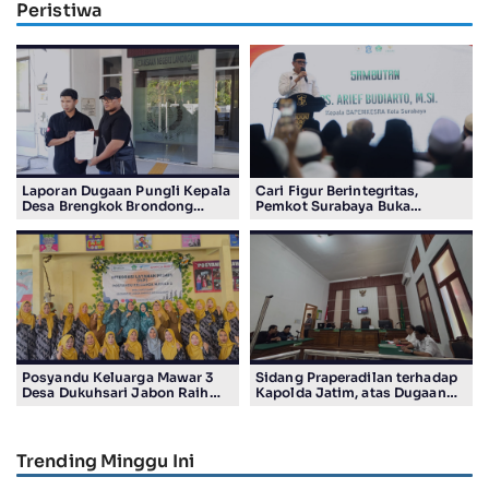
Peristiwa
Laporan Dugaan Pungli Kepala
Cari Figur Berintegritas,
Desa Brengkok Brondong
Pemkot Surabaya Buka
Resmi Diterima Kejari
Pendaftaran Calon Pimpinan
Lamongan
BAZNAS Periode 2026–2031
Posyandu Keluarga Mawar 3
Sidang Praperadilan terhadap
Desa Dukuhsari Jabon Raih
Kapolda Jatim, atas Dugaan
Juara Harapan 1 Lomba
Salah Tahan Pimred Surabaya
Posyandu Berprestasi Tingkat
Pagi Raditya M. Khadaffi
Jawa Timur 2026
Trending Minggu Ini