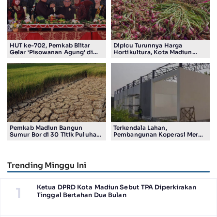
HUT ke-702, Pemkab Blitar
Dipicu Turunnya Harga
Gelar ‘Pisowanan Agung’ di
Hortikultura, Kota Madiun
Pendopo Ronggo Hadi Negoro
Alami Deflasi 0,12 Persen
Pemkab Madiun Bangun
Terkendala Lahan,
Sumur Bor di 30 Titik Puluhan
Pembangunan Koperasi Merah
Desa Terancam Kekeringan
Putih di Madiun Baru Ada 4
Gerai
Trending Minggu Ini
Ketua DPRD Kota Madiun Sebut TPA Diperkirakan
1
Tinggal Bertahan Dua Bulan