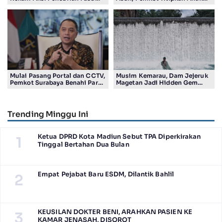
Bakal Dapat Insentif Rp300
Pasutri Viral ke Rumah
Ribu
Aman Kota Surabaya
Mulai Pasang Portal dan CCTV,
Musim Kemarau, Dam Jejeruk
Pemkot Surabaya Benahi Parkir
Magetan Jadi Hidden Gem
Makam Keputih
Gratis Bernuansa Alam
Trending Minggu Ini
Ketua DPRD Kota Madiun Sebut TPA Diperkirakan
1
Tinggal Bertahan Dua Bulan
Empat Pejabat Baru ESDM, Dilantik Bahlil
2
KEUSILAN DOKTER BENI, ARAHKAN PASIEN KE
3
KAMAR JENASAH, DISOROT