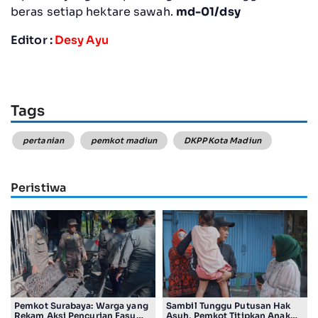
beras setiap hektare sawah.
md-01/dsy
Editor :
Desy Ayu
Tags
pertanian
pemkot madiun
DKPP Kota Madiun
Peristiwa
Pemkot Surabaya: Warga yang
Sambil Tunggu Putusan Hak
Rekam Aksi Pencurian Fasum
Asuh, Pemkot Titipkan Anak