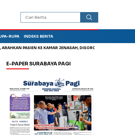
UPA-RUPA
INDEKS BERITA
AN PASIEN KE KAMAR JENASAH, DISOROT
Jadi Otak Mark Up T
E-PAPER SURABAYA PAGI