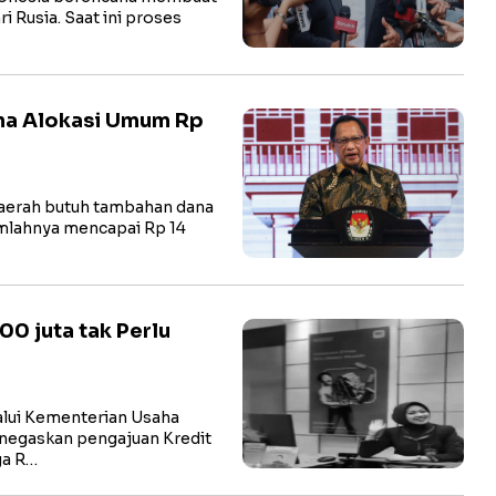
 Rusia. Saat ini proses
na Alokasi Umum Rp
erah butuh tambahan dana
umlahnya mencapai Rp 14
0 juta tak Perlu
ui Kementerian Usaha
negaskan pengajuan Kredit
ga R…