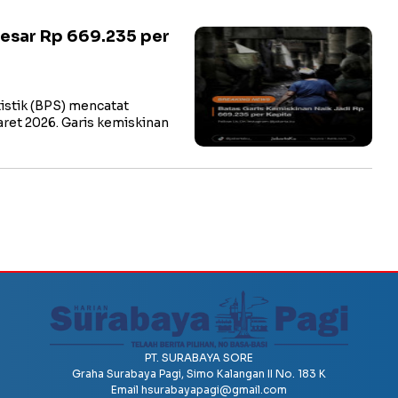
besar Rp 669.235 per
stik (BPS) mencatat
ret 2026. Garis kemiskinan
PT. SURABAYA SORE
Graha Surabaya Pagi, Simo Kalangan II No. 183 K
Email
hsurabayapagi@gmail.com