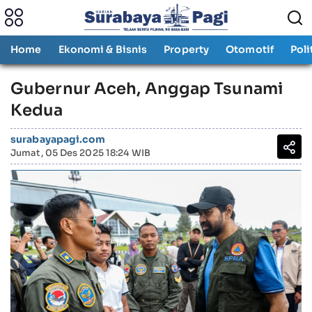
Home
Ekonomi & Bisnis
Property
Otomotif
Poli
Gubernur Aceh, Anggap Tsunami
Kedua
surabayapagi.com
Jumat, 05 Des 2025 18:24 WIB