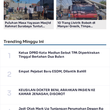
Puluhan Masa Yayasan Masjid
10 Tiang Listrik Roboh di
Rahmat Surabaya Tuntut
Manyar Gresik, Timpa
Pengembalian Tanah Wakaf di
Kendaraan Proyek dan
Pandigiling
Lumpuhkan Lalu Lintas
Trending Minggu Ini
Ketua DPRD Kota Madiun Sebut TPA Diperkirakan
1
Tinggal Bertahan Dua Bulan
Empat Pejabat Baru ESDM, Dilantik Bahlil
2
KEUSILAN DOKTER BENI, ARAHKAN PASIEN KE
3
KAMAR JENASAH, DISOROT
Jadi Otak Mark Up Tunjangan Perumahan Dewan Rp