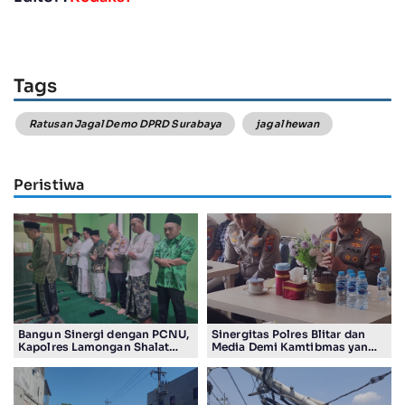
Tags
Ratusan Jagal Demo DPRD Surabaya
jagal hewan
Peristiwa
Bangun Sinergi dengan PCNU,
Sinergitas Polres Blitar dan
Kapolres Lamongan Shalat
Media Demi Kamtibmas yang
Ashar Berjamaah Bersama
Kondusif
Pengurus