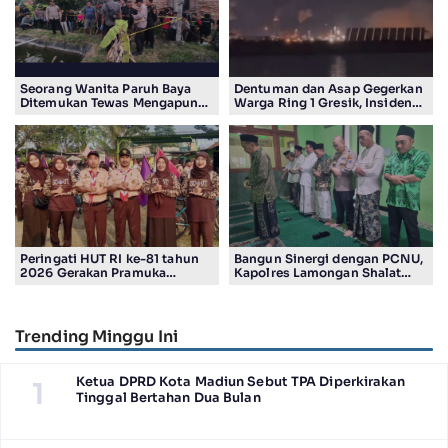
Seorang Wanita Paruh Baya
Dentuman dan Asap Gegerkan
Ditemukan Tewas Mengapung
Warga Ring 1 Gresik, Insiden
di Kolam Ikan Koi
Diduga Terjadi di Smelter PT
Smelting
Peringati HUT RI ke-81 tahun
Bangun Sinergi dengan PCNU,
2026 Gerakan Pramuka
Kapolres Lamongan Shalat
Kwartir Ranting Jabon, Gelar
Ashar Berjamaah Bersama
RALLY HIKING, Trophy bergilir
Pengurus
Camat Jabon
Trending Minggu Ini
Ketua DPRD Kota Madiun Sebut TPA Diperkirakan
1
Tinggal Bertahan Dua Bulan