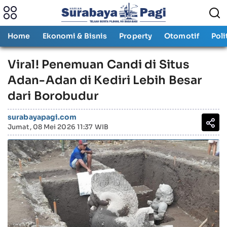
Home
Ekonomi & Bisnis
Property
Otomotif
Poli
Viral! Penemuan Candi di Situs
Adan-Adan di Kediri Lebih Besar
dari Borobudur
surabayapagi.com
Jumat, 08 Mei 2026 11:37 WIB