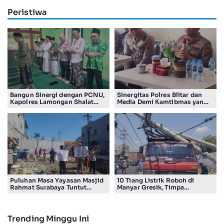
Peristiwa
Bangun Sinergi dengan PCNU,
Sinergitas Polres Blitar dan
Kapolres Lamongan Shalat
Media Demi Kamtibmas yang
Ashar Berjamaah Bersama
Kondusif
Pengurus
Puluhan Masa Yayasan Masjid
10 Tiang Listrik Roboh di
Rahmat Surabaya Tuntut
Manyar Gresik, Timpa
Pengembalian Tanah Wakaf di
Kendaraan Proyek dan
Pandigiling
Lumpuhkan Lalu Lintas
Trending Minggu Ini