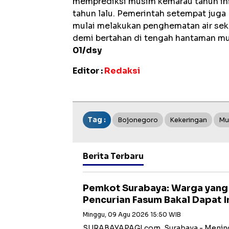
memprediksi musim kemarau tahun ini
tahun lalu. Pemerintah setempat juga
mulai melakukan penghematan air sekec
demi bertahan di tengah hantaman mus
01/dsy
Editor :
Redaksi
Tag :
Bojonegoro
Kekeringan
Mu
Berita Terbaru
Pemkot Surabaya: Warga yang
Pencurian Fasum Bakal Dapat 
Minggu, 09 Agu 2026 15:50 WIB
SURABAYAPAGI.com, Surabaya - Meninda