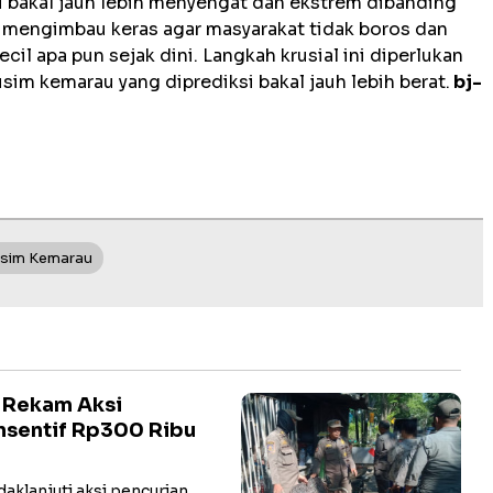
 bakal jauh lebih menyengat dan ekstrem dibanding
 mengimbau keras agar masyarakat tidak boros dan
il apa pun sejak dini. Langkah krusial ini diperlukan
im kemarau yang diprediksi bakal jauh lebih berat.
bj-
sim Kemarau
 Rekam Aksi
Insentif Rp300 Ribu
klanjuti aksi pencurian