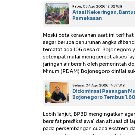
Rabu, 05 Agu 2026 12:32 WIB
Atasi Kekeringan, Bantua
Pamekasan
Meski peta kerawanan saat ini terlih
segar berupa penurunan angka diband
tercatat ada 106 desa di Bojonegoro 
setempat mulai menggenjot akses laya
jaringan air bersih oleh pemerintah d
Minum (PDAM) Bojonegoro dinilai suk
Selasa, 04 Agu 2026 14:57 WIB
Didominasi Pasangan Mu
Bojonegoro Tembus 1.60
Lebih lanjut, BPBD mengingatkan agar
bersifat prediksi awal dan situasi d
pada perkembangan cuaca ekstrem dan