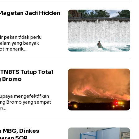
Magetan Jadi Hidden
 pekan tidak perlu
 alam yang banyak
ot menarik.…
TNBTS Tutup Total
g Bromo
upaya mengefektifkan
ung Bromo yang sempat
an…
n MBG, Dinkes
garan SOP