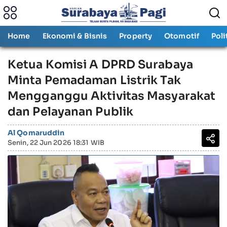
Home
Ekonomi & Bisnis
Property
Otomotif
Poli
Ketua Komisi A DPRD Surabaya
Minta Pemadaman Listrik Tak
Mengganggu Aktivitas Masyarakat
dan Pelayanan Publik
Al Qomaruddin
Senin, 22 Jun 2026 18:31 WIB