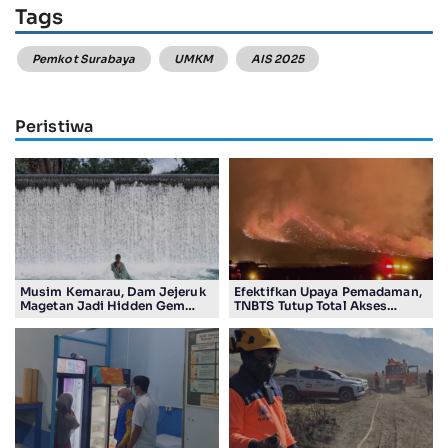
Tags
Pemkot Surabaya
UMKM
AIS 2025
Peristiwa
Musim Kemarau, Dam Jejeruk
Efektifkan Upaya Pemadaman,
Magetan Jadi Hidden Gem
TNBTS Tutup Total Akses
Gratis Bernuansa Alam
Wisata Kawasan Gunung
Bromo