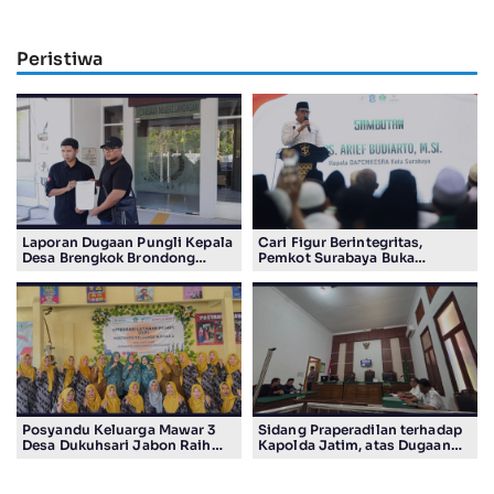
Peristiwa
Laporan Dugaan Pungli Kepala
Cari Figur Berintegritas,
Desa Brengkok Brondong
Pemkot Surabaya Buka
Resmi Diterima Kejari
Pendaftaran Calon Pimpinan
Lamongan
BAZNAS Periode 2026–2031
Posyandu Keluarga Mawar 3
Sidang Praperadilan terhadap
Desa Dukuhsari Jabon Raih
Kapolda Jatim, atas Dugaan
Juara Harapan 1 Lomba
Salah Tahan Pimred Surabaya
Posyandu Berprestasi Tingkat
Pagi Raditya M. Khadaffi
Jawa Timur 2026