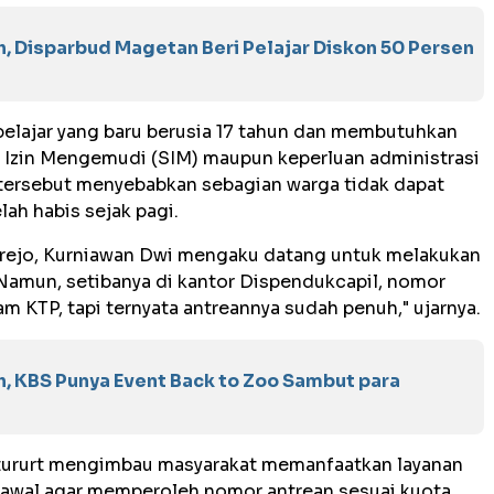
 Disparbud Magetan Beri Pelajar Diskon 50 Persen
lajar yang baru berusia 17 tahun dan membutuhkan
t Izin Mengemudi (SIM) maupun keperluan administrasi
 tersebut menyebabkan sebagian warga tidak dapat
lah habis sejak pagi.
rejo, Kurniawan Dwi mengaku datang untuk melakukan
 Namun, setibanya di kantor Dispendukcapil, nomor
m KTP, tapi ternyata antreannya sudah penuh," ujarnya.
, KBS Punya Event Back to Zoo Sambut para
 tururt mengimbau masyarakat memanfaatkan layanan
h awal agar memperoleh nomor antrean sesuai kuota