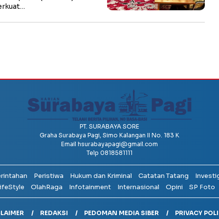
erkuat…
PT. SURABAYA SORE
Graha Surabaya Pagi, Simo Kalangan II No. 183 K
Email
hsurabayapagi@gmail.com
Telp 0818581111
erintahan
Peristiwa
Hukum dan Kriminal
Catatan Tatang
Investi
ifeStyle
OlahRaga
Infotainment
Internasional
Opini
SP Foto
CLAIMER
REDAKSI
PEDOMAN MEDIA SIBER
PRIVACY POL