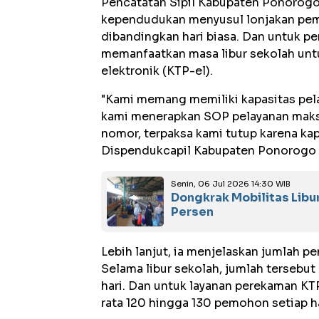
Pencatatan Sipil Kabupaten Ponorogo
kependudukan menyusul lonjakan pe
dibandingkan hari biasa. Dan untuk p
memanfaatkan masa libur sekolah un
elektronik (KTP-el).
"Kami memang memiliki kapasitas pela
kami menerapkan SOP pelayanan maksi
nomor, terpaksa kami tutup karena kapa
Dispendukcapil Kabupaten Ponorogo D
Senin, 06 Jul 2026 14:30 WIB
Dongkrak Mobilitas Libu
Persen
Lebih lanjut, ia menjelaskan jumlah pe
Selama libur sekolah, jumlah tersebu
hari. Dan untuk layanan perekaman KT
rata 120 hingga 130 pemohon setiap ha