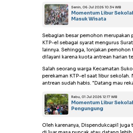
Senin, 06 Jul 2026 10:34 WIB
Momentum Libur Sekolah,
Masuk Wisata
Sebagian besar pemohon merupakan pe
KTP-el sebagai syarat mengurus Sura
lainnya. Sehingga, lonjakan pemohon
dilayani karena kuota antrean harian te
Salah seorang warga Kecamatan Suko
perekaman KTP-el saat libur sekolah.
antrean sudah habis. "Datang mau reka
Rabu, 01 Jul 2026 12:17 WIB
Momentum Libur Sekolah
Pengungung
Oleh karenanya, Dispendukcapil juga
di luar masa puncak atau datang lebi