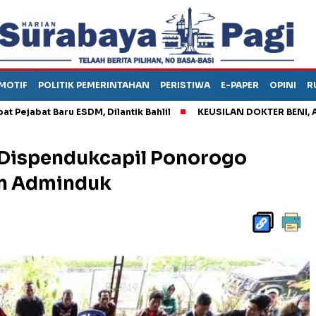
MOTIF
POLITIK PEMERINTAHAN
PERISTIWA
E-PAPER
OPINI
R
t Baru ESDM, Dilantik Bahlil
KEUSILAN DOKTER BENI, ARAHKAN
, Dispendukcapil Ponorogo
an Adminduk