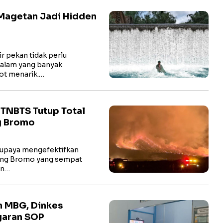
Magetan Jadi Hidden
 pekan tidak perlu
 alam yang banyak
ot menarik.…
TNBTS Tutup Total
g Bromo
upaya mengefektifkan
ung Bromo yang sempat
an…
n MBG, Dinkes
garan SOP