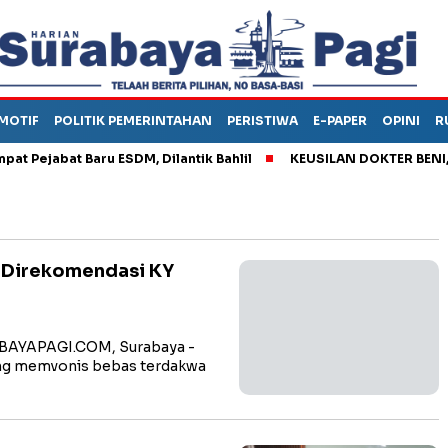
MOTIF
POLITIK PEMERINTAHAN
PERISTIWA
E-PAPER
OPINI
R
jabat Baru ESDM, Dilantik Bahlil
KEUSILAN DOKTER BENI, ARA
 Direkomendasi KY
ABAYAPAGI.COM, Surabaya -
ang memvonis bebas terdakwa