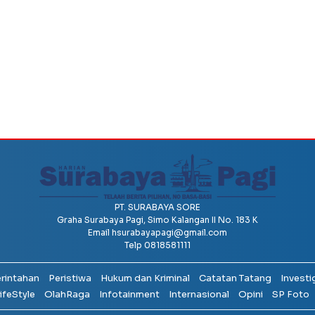
PT. SURABAYA SORE
Graha Surabaya Pagi, Simo Kalangan II No. 183 K
Email
hsurabayapagi@gmail.com
Telp 0818581111
erintahan
Peristiwa
Hukum dan Kriminal
Catatan Tatang
Investi
ifeStyle
OlahRaga
Infotainment
Internasional
Opini
SP Foto