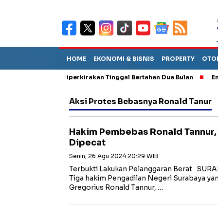
HOME
EKONOMI & BISNIS
PROPERTY
OTO
n Sebut TPA Diperkirakan Tinggal Bertahan Dua Bulan
Empat Pe
Aksi Protes Bebasnya Ronald Tanur
Hakim Pembebas Ronald Tannur,
Dipecat
Senin, 26 Agu 2024 20:29 WIB
Terbukti Lakukan Pelanggaran Berat SUR
Tiga hakim Pengadilan Negeri Surabaya y
Gregorius Ronald Tannur, …