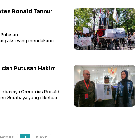
otes Ronald Tannur
n Putusan
ng aksi yang mendukung
a dan Putusan Hakim
ebasnya Gregorius Ronald
eri Surabaya yang diketuai
evious
1
Next