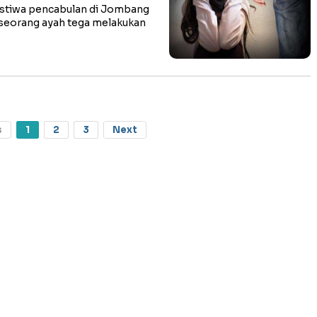
tiwa pencabulan di Jombang
 seorang ayah tega melakukan
s
1
2
3
Next