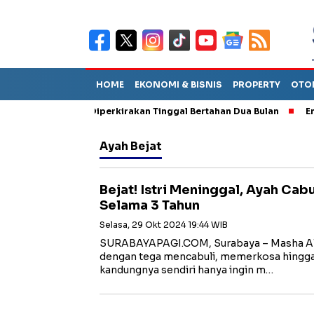
HOME
EKONOMI & BISNIS
PROPERTY
OTO
n Sebut TPA Diperkirakan Tinggal Bertahan Dua Bulan
Empat Pe
Ayah Bejat
Bejat! Istri Meninggal, Ayah Ca
Selama 3 Tahun
Selasa, 29 Okt 2024 19:44 WIB
SURABAYAPAGI.COM, Surabaya – Masha Alla
dengan tega mencabuli, memerkosa hingga
kandungnya sendiri hanya ingin m…