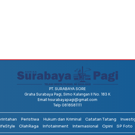
PT. SURABAYA SORE
Graha Surabaya Pagi, Simo Kalangan II No. 183 K
Email
hsurabayapagi@gmail.com
Telp 0818581111
erintahan
Peristiwa
Hukum dan Kriminal
Catatan Tatang
Investi
ifeStyle
OlahRaga
Infotainment
Internasional
Opini
SP Foto