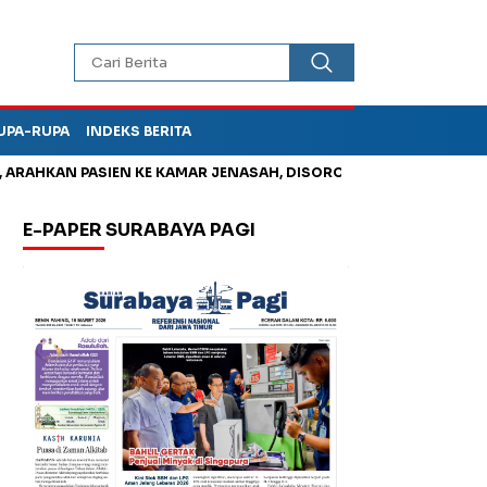
UPA-RUPA
INDEKS BERITA
HKAN PASIEN KE KAMAR JENASAH, DISOROT
Jadi Otak Mark Up 
E-PAPER SURABAYA PAGI