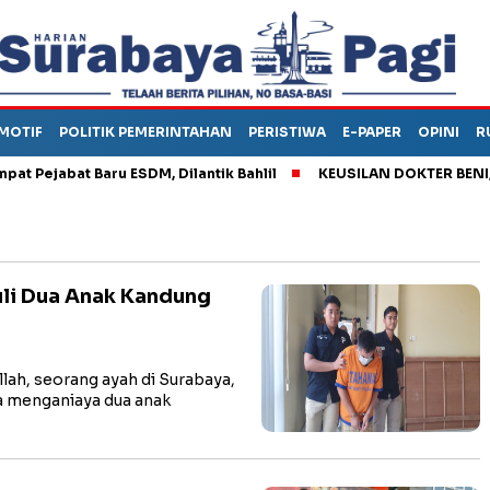
MOTIF
POLITIK PEMERINTAHAN
PERISTIWA
E-PAPER
OPINI
R
jabat Baru ESDM, Dilantik Bahlil
KEUSILAN DOKTER BENI, ARA
buli Dua Anak Kandung
h, seorang ayah di Surabaya,
 menganiaya dua anak