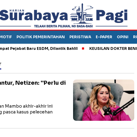
MOTIF
POLITIK PEMERINTAHAN
PERISTIWA
E-PAPER
OPINI
R
Pejabat Baru ESDM, Dilantik Bahlil
KEUSILAN DOKTER BENI, AR
r
ur, Netizen: ''Perlu di
 Mambo akhir-akhir ini
g pasca kasus pelecehan