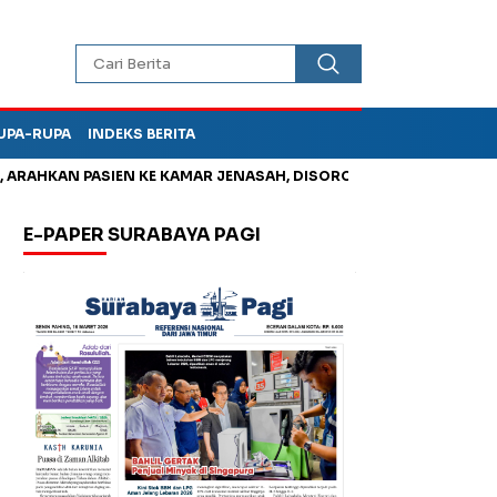
UPA-RUPA
INDEKS BERITA
AHKAN PASIEN KE KAMAR JENASAH, DISOROT
Jadi Otak Mark U
E-PAPER SURABAYA PAGI