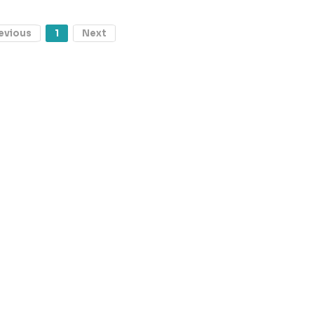
evious
1
Next