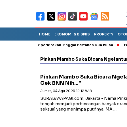
HOME
EKONOMI & BISNIS
PROPERTY
OTO
iun Sebut TPA Diperkirakan Tinggal Bertahan Dua Bulan
Empat 
Pinkan Mambo Suka Bicara Ngelantu
Pinkan Mambo Suka Bicara Ngelant
Cek BNN Nih...''
Jumat, 04 Agu 2023 12:12 WIB
SURABAYAPAGI.com, Jakarta - Nama Pinkan
tengah menjadi perbincangan banyak oran
seksual yang menimpa putrinya, MA …