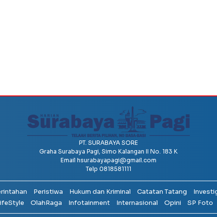
PT. SURABAYA SORE
Graha Surabaya Pagi, Simo Kalangan II No. 183 K
Email
hsurabayapagi@gmail.com
Telp 0818581111
erintahan
Peristiwa
Hukum dan Kriminal
Catatan Tatang
Investi
ifeStyle
OlahRaga
Infotainment
Internasional
Opini
SP Foto