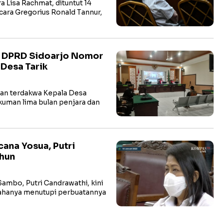
 Lisa Rachmat, dituntut 14
cara Gregorius Ronald Tannur,
g DPRD Sidoarjo Nomor
 Desa Tarik
an terdakwa Kepala Desa
ukuman lima bulan penjara dan
ana Yosua, Putri
ahun
ambo, Putri Candrawathi, kini
Usahanya menutupi perbuatannya