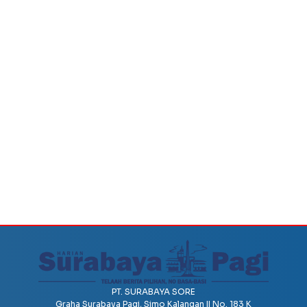
PT. SURABAYA SORE
Graha Surabaya Pagi, Simo Kalangan II No. 183 K