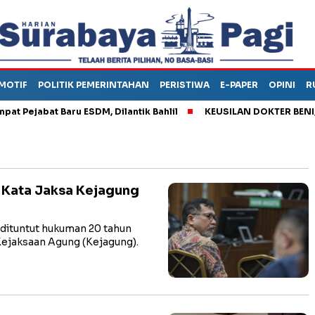
MOTIF
POLITIK PEMERINTAHAN
PERISTIWA
E-PAPER
OPINI
R
abat Baru ESDM, Dilantik Bahlil
KEUSILAN DOKTER BENI, ARAH
 Kata Jaksa Kejagung
dituntut hukuman 20 tahun
ejaksaan Agung (Kejagung).