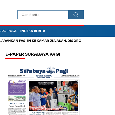
UPA-RUPA
INDEKS BERITA
KAN PASIEN KE KAMAR JENASAH, DISOROT
Kurangi Timbunan S
E-PAPER SURABAYA PAGI