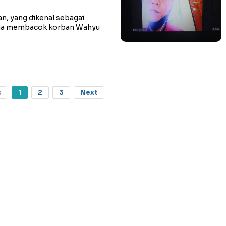
 yang dikenal sebagai
ega membacok korban Wahyu
s
1
2
3
Next