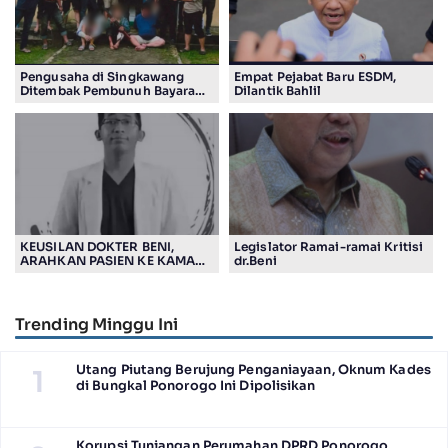
Pengusaha di Singkawang
Empat Pejabat Baru ESDM,
Ditembak Pembunuh Bayaran
Dilantik Bahlil
Suruhan Adiknya
KEUSILAN DOKTER BENI,
Legislator Ramai-ramai Kritisi
ARAHKAN PASIEN KE KAMAR
dr.Beni
JENASAH, DISOROT
Trending Minggu Ini
Utang Piutang Berujung Penganiayaan, Oknum Kades
1
di Bungkal Ponorogo Ini Dipolisikan
Korupsi Tunjangan Perumahan DPRD Ponorogo,