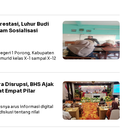
estasi, Luhur Budi
am Sosialisasi
geri 1 Porong, Kabupaten
murid kelas X-1 sampai X-12
a Disrupsi, BHS Ajak
t Empat Pilar
snya arus informasi digital
iskusi tentang nilai