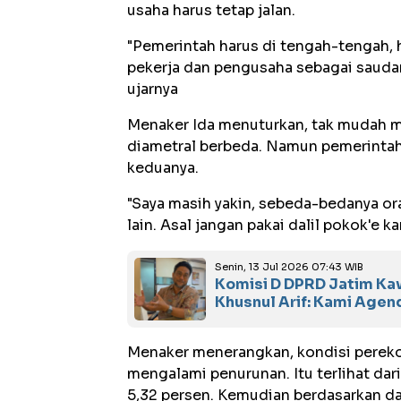
usaha harus tetap jalan.
"Pemerintah harus di tengah-tengah, 
pekerja dan pengusaha sebagai saudar
ujarnya
Menaker Ida menuturkan, tak mudah 
diametral berbeda. Namun pemerintah
keduanya.
"Saya masih yakin, sebeda-bedanya o
lain. Asal jangan pakai dalil pokok'e k
Senin, 13 Jul 2026 07:43 WIB
Komisi D DPRD Jatim Ka
Khusnul Arif: Kami Agen
Menaker menerangkan, kondisi pereko
mengalami penurunan. Itu terlihat da
5,32 persen. Kemudian berdasarkan dat