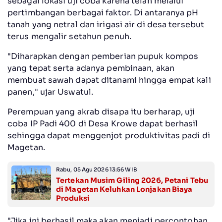
sebagai lokasi uji coba karena telah melalui
pertimbangan berbagai faktor. Di antaranya pH
tanah yang netral dan irigasi air di desa tersebut
terus mengalir setahun penuh.
"Diharapkan dengan pemberian pupuk kompos
yang tepat serta adanya pembinaan, akan
membuat sawah dapat ditanami hingga empat kali
panen," ujar Uswatul.
Perempuan yang akrab disapa itu berharap, uji
coba IP Padi 400 di Desa Krowe dapat berhasil
sehingga dapat menggenjot produktivitas padi di
Magetan.
Rabu, 05 Agu 2026 13:56 WIB
Tertekan Musim Giling 2026, Petani Tebu
di Magetan Keluhkan Lonjakan Biaya
Produksi
"Jika ini berhasil maka akan menjadi percontohan