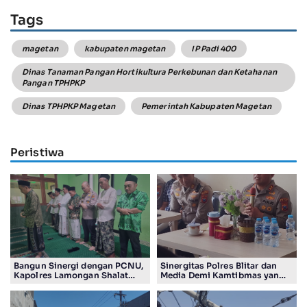
Tags
magetan
kabupaten magetan
IP Padi 400
Dinas Tanaman Pangan Hortikultura Perkebunan dan Ketahanan
Pangan TPHPKP
Dinas TPHPKP Magetan
Pemerintah Kabupaten Magetan
Peristiwa
Bangun Sinergi dengan PCNU,
Sinergitas Polres Blitar dan
Kapolres Lamongan Shalat
Media Demi Kamtibmas yang
Ashar Berjamaah Bersama
Kondusif
Pengurus