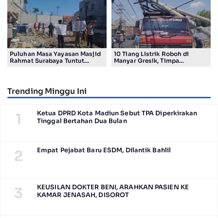
Puluhan Masa Yayasan Masjid
10 Tiang Listrik Roboh di
Rahmat Surabaya Tuntut
Manyar Gresik, Timpa
Pengembalian Tanah Wakaf di
Kendaraan Proyek dan
Pandigiling
Lumpuhkan Lalu Lintas
Trending Minggu Ini
Ketua DPRD Kota Madiun Sebut TPA Diperkirakan
1
Tinggal Bertahan Dua Bulan
Empat Pejabat Baru ESDM, Dilantik Bahlil
2
KEUSILAN DOKTER BENI, ARAHKAN PASIEN KE
3
KAMAR JENASAH, DISOROT