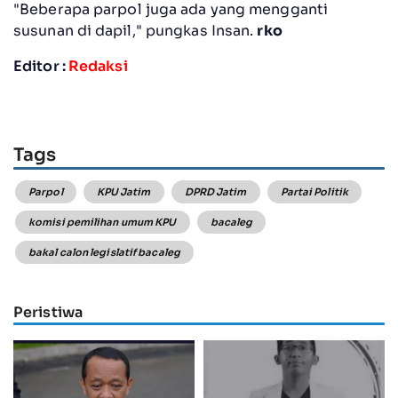
"Beberapa parpol juga ada yang mengganti
susunan di dapil," pungkas Insan.
rko
Editor :
Redaksi
Tags
Parpol
KPU Jatim
DPRD Jatim
Partai Politik
komisi pemilihan umum KPU
bacaleg
bakal calon legislatif bacaleg
Peristiwa