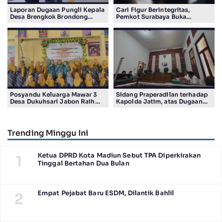
Laporan Dugaan Pungli Kepala
Cari Figur Berintegritas,
Desa Brengkok Brondong
Pemkot Surabaya Buka
Resmi Diterima Kejari
Pendaftaran Calon Pimpinan
Lamongan
BAZNAS Periode 2026–2031
Posyandu Keluarga Mawar 3
Sidang Praperadilan terhadap
Desa Dukuhsari Jabon Raih
Kapolda Jatim, atas Dugaan
Juara Harapan 1 Lomba
Salah Tahan Pimred Surabaya
Posyandu Berprestasi Tingkat
Pagi Raditya M. Khadaffi
Jawa Timur 2026
Trending Minggu Ini
Ketua DPRD Kota Madiun Sebut TPA Diperkirakan
1
Tinggal Bertahan Dua Bulan
Empat Pejabat Baru ESDM, Dilantik Bahlil
2