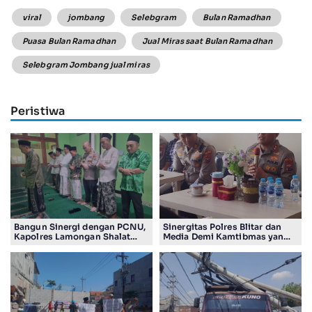
viral
jombang
Selebgram
Bulan Ramadhan
Puasa Bulan Ramadhan
Jual Miras saat Bulan Ramadhan
Selebgram Jombang jual miras
Peristiwa
Bangun Sinergi dengan PCNU,
Sinergitas Polres Blitar dan
Kapolres Lamongan Shalat
Media Demi Kamtibmas yang
Ashar Berjamaah Bersama
Kondusif
Pengurus