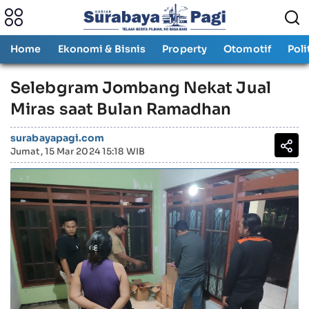
Home
Ekonomi & Bisnis
Property
Otomotif
Poli
Selebgram Jombang Nekat Jual
Miras saat Bulan Ramadhan
surabayapagi.com
Jumat, 15 Mar 2024 15:18 WIB