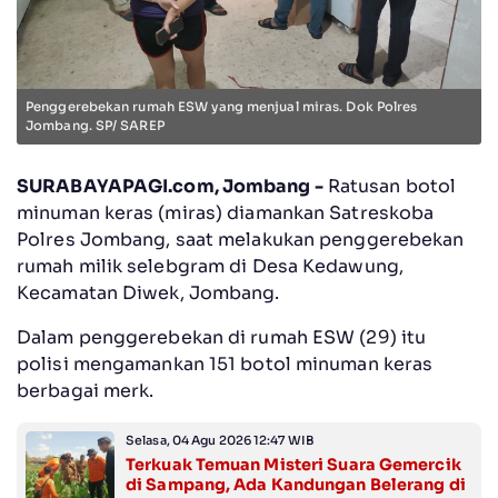
Penggerebekan rumah ESW yang menjual miras. Dok Polres
Jombang. SP/ SAREP
SURABAYAPAGI.com, Jombang -
Ratusan botol
minuman keras (miras) diamankan Satreskoba
Polres Jombang, saat melakukan penggerebekan
rumah milik selebgram di Desa Kedawung,
Kecamatan Diwek, Jombang.
Dalam penggerebekan di rumah ESW (29) itu
polisi mengamankan 151 botol minuman keras
berbagai merk.
Selasa, 04 Agu 2026 12:47 WIB
Terkuak Temuan Misteri Suara Gemercik
di Sampang, Ada Kandungan Belerang di