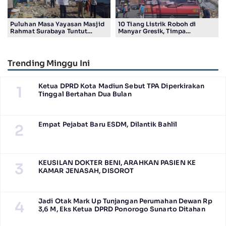
Puluhan Masa Yayasan Masjid
10 Tiang Listrik Roboh di
Rahmat Surabaya Tuntut
Manyar Gresik, Timpa
Pengembalian Tanah Wakaf di
Kendaraan Proyek dan
Pandigiling
Lumpuhkan Lalu Lintas
Trending Minggu Ini
Ketua DPRD Kota Madiun Sebut TPA Diperkirakan
1
Tinggal Bertahan Dua Bulan
Empat Pejabat Baru ESDM, Dilantik Bahlil
2
KEUSILAN DOKTER BENI, ARAHKAN PASIEN KE
3
KAMAR JENASAH, DISOROT
Jadi Otak Mark Up Tunjangan Perumahan Dewan Rp
4
3,6 M, Eks Ketua DPRD Ponorogo Sunarto Ditahan