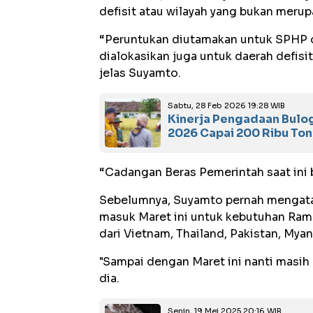
defisit atau wilayah yang bukan merup
“Peruntukan diutamakan untuk SPHP d
dialokasikan juga untuk daerah defisi
jelas Suyamto.
Sabtu, 28 Feb 2026 19:28 WIB
Kinerja Pengadaan Bulog
2026 Capai 200 Ribu Ton
“Cadangan Beras Pemerintah saat ini be
Sebelumnya, Suyamto pernah mengatak
masuk Maret ini untuk kebutuhan Rama
dari Vietnam, Thailand, Pakistan, Mya
"Sampai dengan Maret ini nanti masih 
dia.
Senin, 19 Mei 2025 20:16 WIB