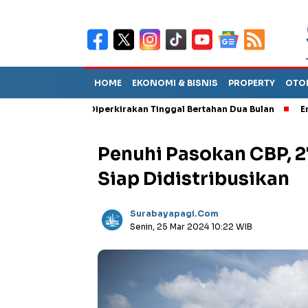
HOME
EKONOMI & BISNIS
PROPERTY
OTO
ebut TPA Diperkirakan Tinggal Bertahan Dua Bulan
Empat Pejab
Penuhi Pasokan CBP, 2
Siap Didistribusikan
Surabayapagi.com
Senin, 25 Mar 2024 10:22 WIB