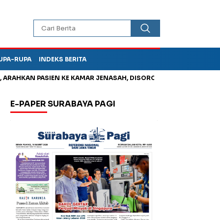
UPA-RUPA
INDEKS BERITA
N PASIEN KE KAMAR JENASAH, DISOROT
Jadi Otak Mark Up Tu
E-PAPER SURABAYA PAGI