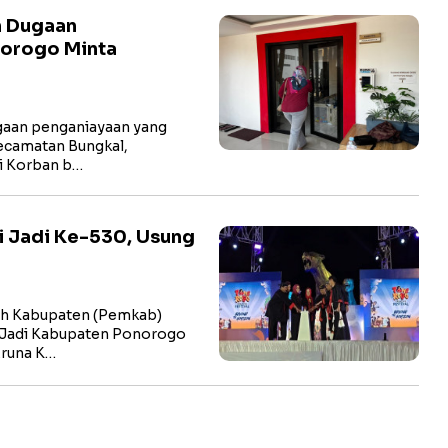
n Dugaan
norogo Minta
aan penganiayaan yang
ecamatan Bungkal,
li Korban b…
i Jadi Ke-530, Usung
h Kabupaten (Pemkab)
 Jadi Kabupaten Ponorogo
Aruna K…