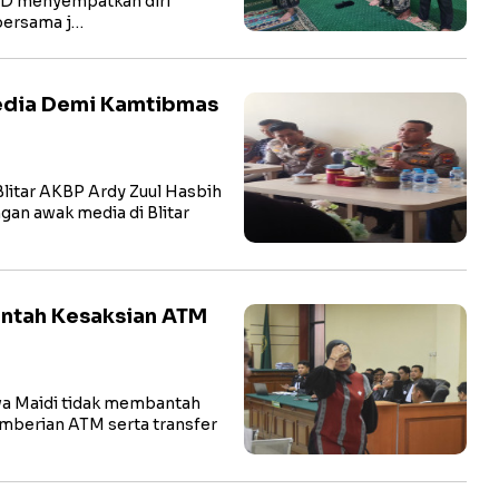
hD menyempatkan diri
bersama j…
Media Demi Kamtibmas
litar AKBP Ardy Zuul Hasbih
ngan awak media di Blitar
antah Kesaksian ATM
a Maidi tidak membantah
pemberian ATM serta transfer