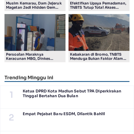
Musim Kemarau, Dam Jejeruk
Efektifkan Upaya Pemadaman,
Magetan Jadi Hidden Gem
TNBTS Tutup Total Akses
Gratis Bernuansa Alam
Wisata Kawasan Gunung
Bromo
Persoalan Maraknya
Kebakaran di Bromo, TNBTS
Keracunan MBG, Dinkes
Menduga Bukan Faktor Alam
Tulungagung Temukan
Tapi Aktivitas Manusia
Pelanggaran SOP
Trending Minggu Ini
Ketua DPRD Kota Madiun Sebut TPA Diperkirakan
1
Tinggal Bertahan Dua Bulan
Empat Pejabat Baru ESDM, Dilantik Bahlil
2